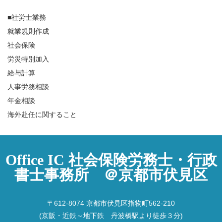
■社労士業務
就業規則作成
社会保険
労災特別加入
給与計算
人事労務相談
年金相談
海外赴任に関すること
Office IC 社会保険労務士・行政
書士事務所 ＠京都市伏見区
〒612-8074 京都市伏見区指物町562-210
(京阪・近鉄～地下鉄 丹波橋駅より徒歩３分)